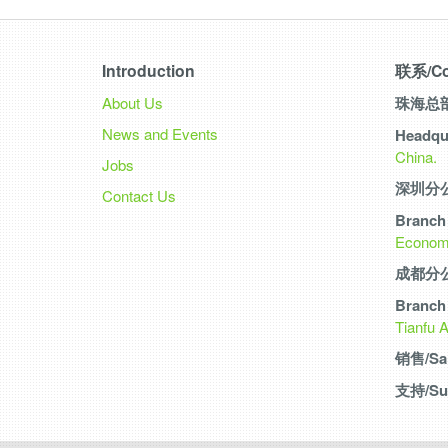
Introduction
联系/Co
About Us
珠海总
News and Events
Headqua
China.
Jobs
深圳分
Contact Us
Branch 
Economic
成都分
Branch 
Tianfu 
销售/Sa
支持/Su