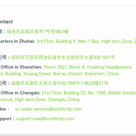
ntact
部：
珠海市高新区港湾1号湾4栋3楼
rters in Zhuhai:
3rd Floor, Building 4, Wan 1 Bay, High-tech Zone, 
公司：
深圳市宝安区西乡街道华丰总部经济大厦A座1621号
Office in Shenzhen:
Room 1621, Block A, Huafeng Headquarters
 Building, Xixiang Street, Bao'an District, Shenzhen, China.
公司：
成都市高新区天府大道中段1388号11栋22楼21号
Office in Chengdu:
21st Floor, Building 22, No. 1388, Middle Sectio
Avenue, High-tech Zone, Chengdu, China.
les
：
sc-sales-service@southchip.com
pport：
support-ssw@southchip.com