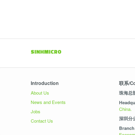
SINHMICRO
Introduction
联系/Co
About Us
珠海总
News and Events
Headqua
China.
Jobs
深圳分
Contact Us
Branch 
Economic