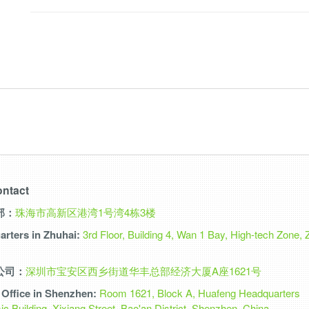
ntact
部：
珠海市高新区港湾1号湾4栋3楼
rters in Zhuhai:
3rd Floor, Building 4, Wan 1 Bay, High-tech Zone, 
公司：
深圳市宝安区西乡街道华丰总部经济大厦A座1621号
Office in Shenzhen:
Room 1621, Block A, Huafeng Headquarters
 Building, Xixiang Street, Bao'an District, Shenzhen, China.