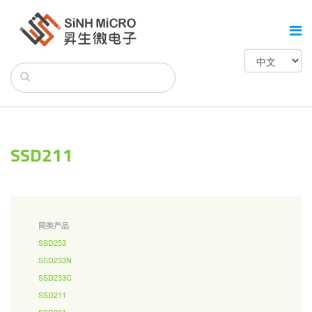
SSD211
同类产品
SSD253
SSD233N
SSD233C
SSD211