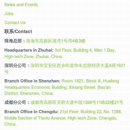
News and Events
Jobs
Contact Us
联系/Contact
珠海总部：
珠海市高新区港湾1号湾4栋3楼
Headquarters in Zhuhai:
3rd Floor, Building 4, Wan 1 Bay,
High-tech Zone, Zhuhai, China.
深圳分公司：
深圳市宝安区西乡街道华丰总部经济大厦A座1621
号
Branch Office in Shenzhen:
Room 1621, Block A, Huafeng
Headquarters Economic Building, Xixiang Street, Bao'an
District, Shenzhen, China.
成都分公司：
成都市高新区天府大道中段1388号11栋22楼21号
Branch Office in Chengdu:
21st Floor, Building 22, No. 1388,
Middle Section of Tianfu Avenue, High-tech Zone, Chengdu,
China.